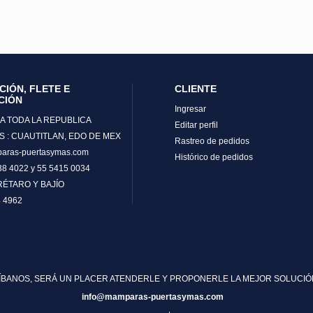
CIÓN, FLETE E
CLIENTE
CIÓN
Ingresar
A TODA LA REPUBLICA
Editar perfil
S : CUAUTITLAN, EDO DE MEX
Rastreo de pedidos
aras-puertasymas.com
Histórico de pedidos
038 4022 y 55 5415 0034
RÉTARO Y BAJÍO
4 4962
BANOS, SERÁ UN PLACER ATENDERLE Y PROPONERLE LA MEJOR SOLUCIÓ
info@mamparas-puertasymas.com